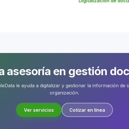
Digitalización de doc
lombia
ensajes de datos.
vos.
iento por medios electrónicos.
nica del sector cultura y gestión documental.
a asesoría en gestión do
tificada: cuando el
ileData le ayuda a digitalizar y gestionar la información de 
 debe servir como
organización.
Ver servicios
Cotizar en línea
iones como resolución mínima de 300 dpi, formato PDF/A,
s, procedimientos documentados y metadatos que aseguren