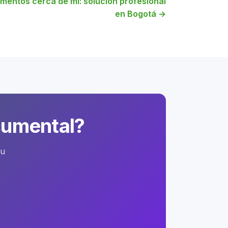
umentos cerca de mí: solución profesional
en Bogotá →
cumental?
su