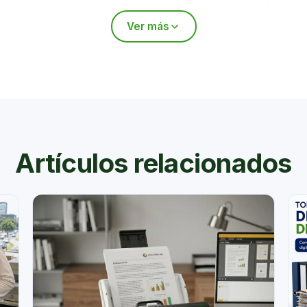
ivos. La
Ley 594 de 2000
(Ley General de Archivos)
Ver más
ico.
Artículos relacionados