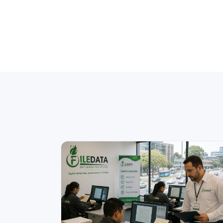
válida en procesos judiciales y administrat
refuerza este principio para el sector públ