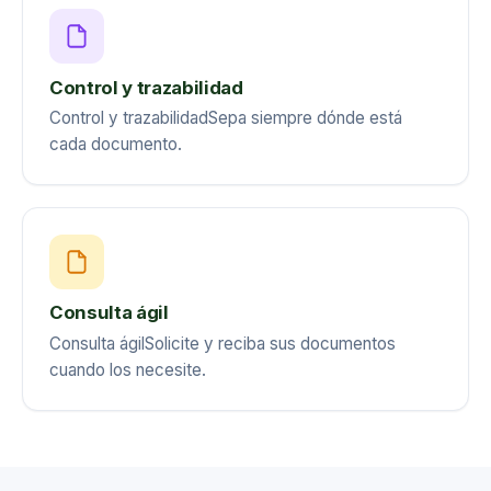
Control y trazabilidad
Control y trazabilidadSepa siempre dónde está
cada documento.
¿Qué es la custodia y
almacenamiento de
documentos?
Consulta ágil
Consulta ágilSolicite y reciba sus documentos
La custodia y almacenamiento de documentos es el
cuando los necesite.
proceso mediante el cual las organizaciones
administran, protegen y conservan archivos físicos o
digitales bajo condiciones adecuadas de seguridad y
organización.