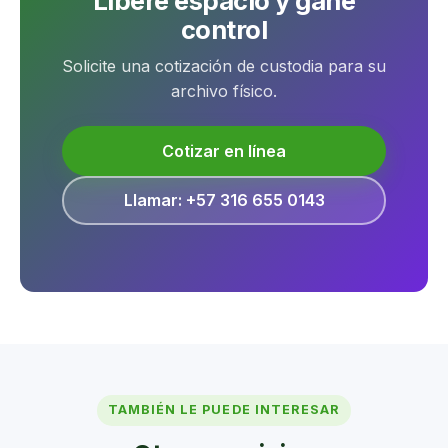
Libere espacio y gane
documental
control
Almacenamiento físico
Solicite una cotización de custodia para su
Consiste en la conservación de documentos
archivo físico.
impresos en espacios diseñados específicamente
para su protección y organización. Generalmente se
Cotizar en línea
utilizan sistemas de clasificación, estanterías
especializadas y controles ambientales.
Llamar: +57 316 655 0143
Almacenamiento digital
Se basa en la conservación de documentos en
plataformas tecnológicas o sistemas electrónicos
que permiten almacenar, consultar y administrar
información de manera rápida y segura.
Almacenamiento híbrido
TAMBIÉN LE PUEDE INTERESAR
Combina la gestión de documentos físicos y digitales