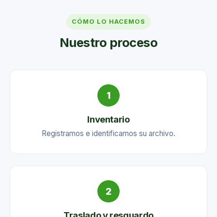
Su objetivo principal es garantizar la integridad,
confidencialidad y disponibilidad de la información
CÓMO LO HACEMOS
durante todo su ciclo de vida, evitando pérdidas,
Nuestro proceso
deterioro o acceso no autorizado.
Importancia de la custodia
documental
1
Las empresas generan diariamente una gran
Inventario
cantidad de documentos que contienen información
crítica para su funcionamiento. Una administración
Registramos e identificamos su archivo.
inadecuada puede ocasionar problemas operativos,
incumplimientos legales y pérdida de información
importante.
2
Implementar un sistema eficiente de custodia
documental ofrece múltiples beneficios:
Traslado y resguardo