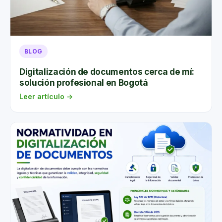
2. Capacitar al personal
Todos los empleados deben comprender la
importancia de manejar la información sensible de
BLOG
manera responsable.
Digitalización de documentos cerca de mí:
3. Contratar servicios profesionales
solución profesional en Bogotá
Empresas especializadas garantizan que los
Leer artículo →
documentos se destruyan de forma segura y
respetando la normativa, con su respectivo
certificado.
4. Realizar auditorías regulares
Las auditorías periódicas evalúan el cumplimiento de
las políticas e identifican áreas de mejora.