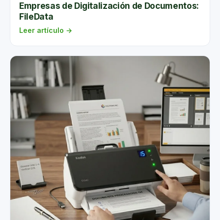
Empresas de Digitalización de Documentos:
de almacenamiento físico y digital, afectando la
FileData
productividad operativa.
Leer artículo →
5. Mejora de la eficiencia operativa
Eliminar información obsoleta y organizar los
documentos relevantes permite que los empleados
localicen la información más rápidamente.
Estrategias para implementar la
destrucción documental con
FileData
1. Establecer políticas de retención de
documentos
Definir qué documentos conservar, por cuánto
tiempo y cuáles eliminar es el primer paso esencial.