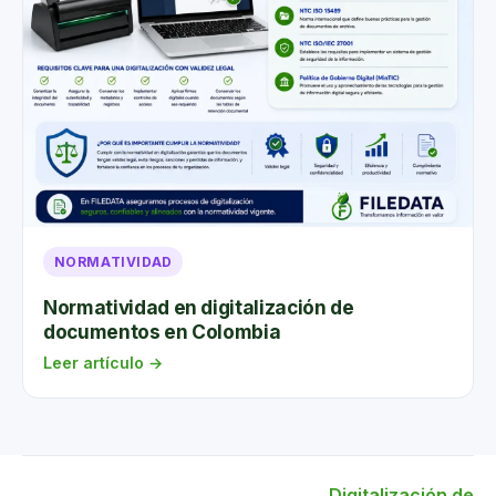
Otros Servicios Que Te Pueden Interesar
¿Qué es la digitalización?
Todo sobre digitalización de documentos
Síguenos En Nuestras Redes Sociales
Instagram
Facebook
NORMATIVIDAD
TikTok
Normatividad en digitalización de
documentos en Colombia
Leer artículo →
Digitalización de